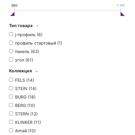
360
1 110
Тип товара
j-профиль (
6
)
профиль стартовый (
1
)
панель (
63
)
угол (
61
)
Коллекция
FELS (
14
)
STEIN (
14
)
BURG (
18
)
BERG (
10
)
STERN (
12
)
KLINKER (
11
)
Алтай (
10
)