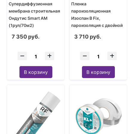
Супердиффузионная
Пленка
мембрана строительная
пароизоляционная
Ондутис Smart AM
Изоспан В Fix,
(1рул/70м2)
пароизоляция с двойной
клейкой полосой, 1,6 м (1
7 350 руб.
3 710 руб.
рулон - 70 кв.м)
В корзину
В корзину