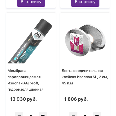
В корзину
В корзину
Мембрана
Лента соединительная
паропроницаемая
клейкая Изоспан SL, 2 см,
Изоспан АQ proff,
45 п.м
гидроизоляционная,
ветрозащитная, 1,6 м (1
13 930 руб.
1 806 руб.
рулон - 70 кв.м)