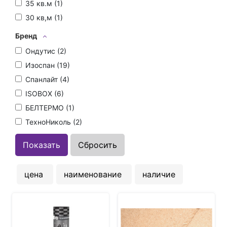
35 кв.м (
1
)
30 кв,м (
1
)
Бренд
Ондутис (
2
)
Изоспан (
19
)
Спанлайт (
4
)
ISOBOX (
6
)
БЕЛТЕРМО (
1
)
ТехноНиколь (
2
)
цена
наименование
наличие