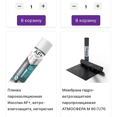
В корзину
В корзину
Пленка
Мембрана гидро-
пароизоляционная
ветрозащитная
Изоспан АF+, ветро-
паропроницаемая
влагозащита, негорючая
АТМОСФЕРА M 90 (1/70
для стен и фасадов, 1,27
м2) 1,5м