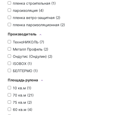
пленка строительная (
1
)
пароизоляция (
4
)
пленка ветро-защитная (
2
)
пленка пароизоляционная (
2
)
Производитель
ТехноНИКОЛЬ (
7
)
Металл Профиль (
2
)
Ондутис (Ондулин) (
2
)
ISOBOX (
1
)
БЕЛТЕРМО (
1
)
Площадь рулона
10 кв.м (
1
)
70 кв.м (
21
)
75 кв.м (
2
)
60 кв.м (
4
)