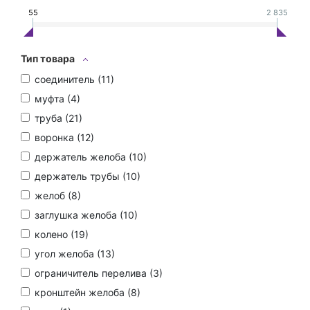
55
2 835
Тип товара
соединитель (
11
)
муфта (
4
)
труба (
21
)
воронка (
12
)
держатель желоба (
10
)
держатель трубы (
10
)
желоб (
8
)
заглушка желоба (
10
)
колено (
19
)
угол желоба (
13
)
ограничитель перелива (
3
)
кронштейн желоба (
8
)