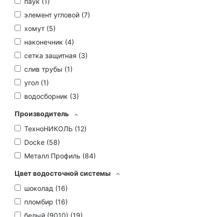
паук (
1
)
элемент угловой (
7
)
хомут (
5
)
наконечник (
4
)
сетка защитная (
3
)
слив трубы (
1
)
угол (
1
)
водосборник (
3
)
Производитель
ТехноНИКОЛЬ (
12
)
Docke (
58
)
Металл Профиль (
84
)
Цвет водосточной системы
шоколад (
16
)
пломбир (
16
)
белый (9010) (
19
)