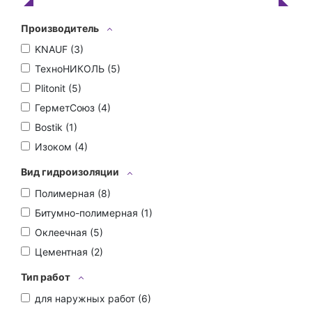
Производитель
KNAUF (
3
)
ТехноНИКОЛЬ (
5
)
Plitonit (
5
)
ГерметСоюз (
4
)
Bostik (
1
)
Изоком (
4
)
Вид гидроизоляции
Полимерная (
8
)
Битумно-полимерная (
1
)
Оклеечная (
5
)
Цементная (
2
)
Тип работ
для наружных работ (
6
)