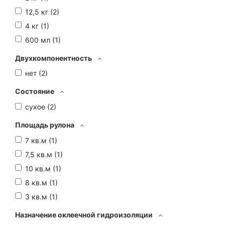
12,5 кг (
2
)
4 кг (
1
)
600 мл (
1
)
Двухкомпонентность
нет (
2
)
Состояние
сухое (
2
)
Площадь рулона
7 кв.м (
1
)
7,5 кв.м (
1
)
10 кв.м (
1
)
8 кв.м (
1
)
3 кв.м (
1
)
Назначение оклеечной гидроизоляции