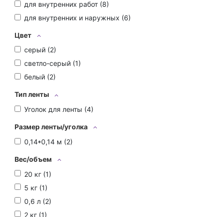
для внутренних работ (
8
)
для внутренних и наружных (
6
)
Цвет
серый (
2
)
светло-серый (
1
)
белый (
2
)
Тип ленты
Уголок для ленты (
4
)
Размер ленты/уголка
0,14*0,14 м (
2
)
Вес/объем
20 кг (
1
)
5 кг (
1
)
0,6 л (
2
)
2 кг (
1
)